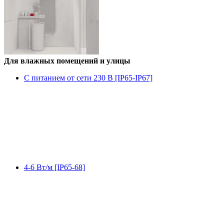
Для влажных помещений и улицы
С питанием от сети 230 В [IP65-IP67]
4-6 Вт/м [IP65-68]