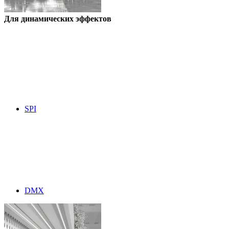
Для динамических эффектов
SPI
DMX