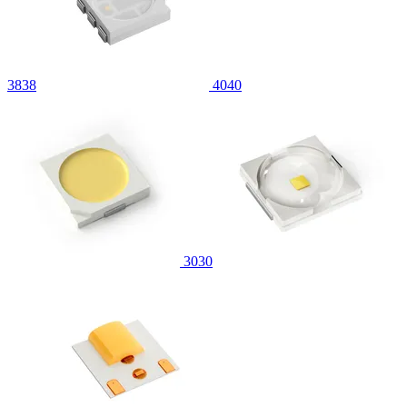
3838
4040
3030