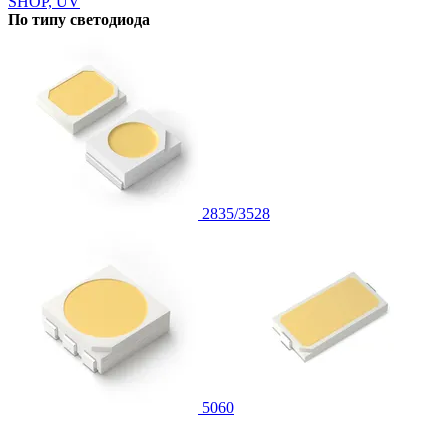
SHOP, UV
По типу светодиода
2835/3528
5060