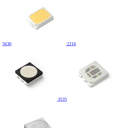
5630
2216
3535