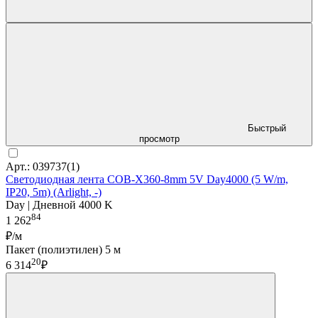
Быстрый
просмотр
Арт.: 039737(1)
Светодиодная лента COB-X360-8mm 5V Day4000 (5 W/m,
IP20, 5m) (Arlight, -)
Day | Дневной 4000 K
84
1 262
₽/м
Пакет (полиэтилен) 5 м
20
6 314
₽