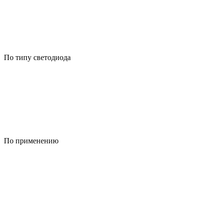
По типу светодиода
По применению