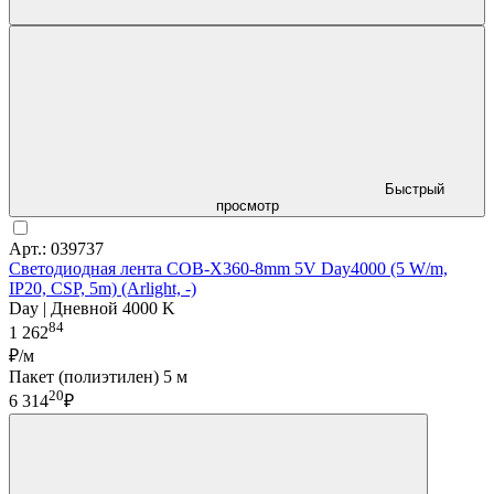
Быстрый
просмотр
Арт.: 039737
Светодиодная лента COB-X360-8mm 5V Day4000 (5 W/m,
IP20, CSP, 5m) (Arlight, -)
Day | Дневной 4000 K
84
1 262
₽/м
Пакет (полиэтилен) 5 м
20
6 314
₽