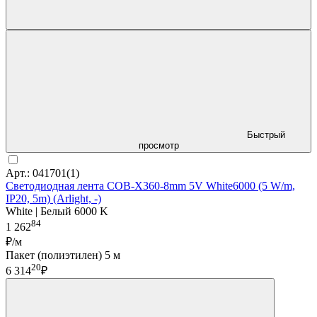
Быстрый
просмотр
Арт.: 041701(1)
Светодиодная лента COB-X360-8mm 5V White6000 (5 W/m,
IP20, 5m) (Arlight, -)
White | Белый 6000 K
84
1 262
₽/м
Пакет (полиэтилен) 5 м
20
6 314
₽