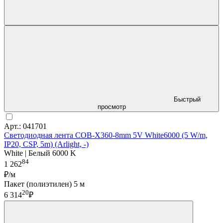
Быстрый
просмотр
Арт.: 041701
Светодиодная лента COB-X360-8mm 5V White6000 (5 W/m,
IP20, CSP, 5m) (Arlight, -)
White | Белый 6000 K
84
1 262
₽/м
Пакет (полиэтилен) 5 м
20
6 314
₽