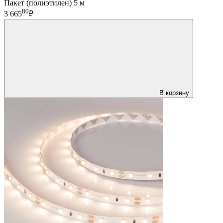
Пакет (полиэтилен) 5 м
80
3 665
₽
В корзину