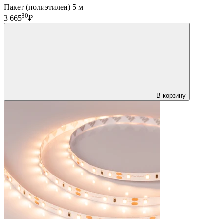
Пакет (полиэтилен) 5 м
80
3 665
₽
В корзину