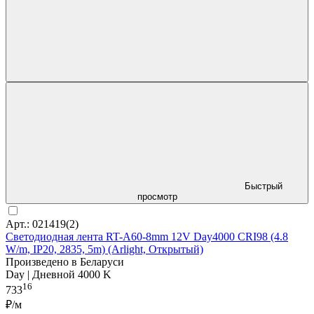
Быстрый
просмотр
Арт.: 021419(2)
Светодиодная лента RT-A60-8mm 12V Day4000 CRI98 (4.8
W/m, IP20, 2835, 5m) (Arlight, Открытый)
Произведено в Беларуси
Day | Дневной 4000 K
16
733
₽/м