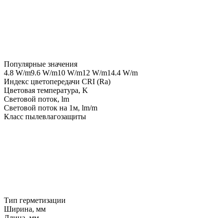
Популярные значения
4.8 W/m
9.6 W/m
10 W/m
12 W/m
14.4 W/m
Индекс цветопередачи CRI (Ra)
Цветовая температура, K
Световой поток, lm
Световой поток на 1м, lm/m
Класс пылевлагозащиты
Тип герметизации
Ширина, мм
Длина, мм