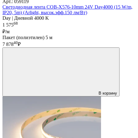
Арт.: 059119
Светодиодная лента COB-X576-10mm 24V Day4000 (15 W/m,
IP20, 5m) (Arlight, высок.эфф.150 лм/Вт)
Day | Дневной 4000 K
68
1 575
₽/м
Пакет (полиэтилен) 5 м
40
7 878
₽
В корзину