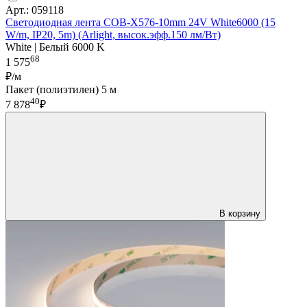
Арт.: 059118
Светодиодная лента COB-X576-10mm 24V White6000 (15
W/m, IP20, 5m) (Arlight, высок.эфф.150 лм/Вт)
White | Белый 6000 K
68
1 575
₽/м
Пакет (полиэтилен) 5 м
40
7 878
₽
В корзину