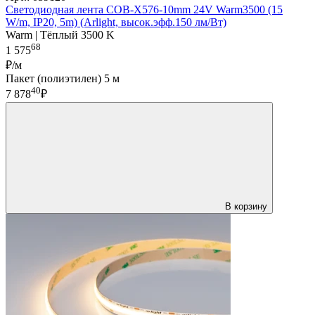
Светодиодная лента COB-X576-10mm 24V Warm3500 (15
W/m, IP20, 5m) (Arlight, высок.эфф.150 лм/Вт)
Warm | Тёплый 3500 K
68
1 575
₽/м
Пакет (полиэтилен) 5 м
40
7 878
₽
В корзину