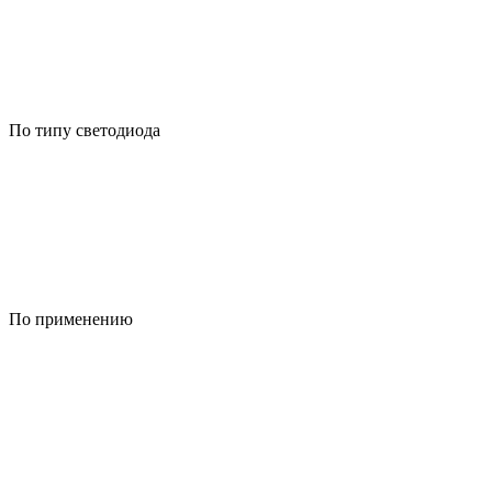
По типу светодиода
По применению