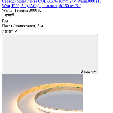
Светодиодная лента COB-X576-10mm 24V Warm3000 (15
W/m, IP20, 5m) (Arlight, высок.эфф.150 лм/Вт)
Warm | Тёплый 3000 K
68
1 575
₽/м
Пакет (полиэтилен) 5 м
40
7 878
₽
В корзину