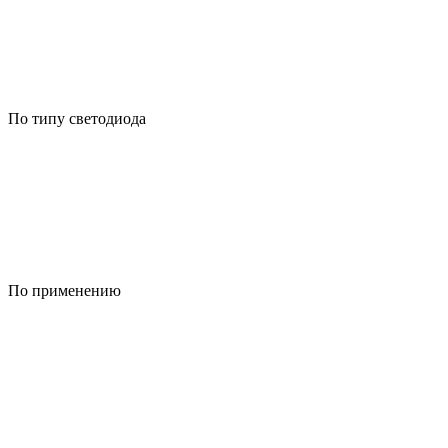
По типу светодиода
По применению