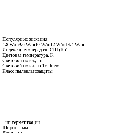
Популярные значения
4.8 W/m
9.6 W/m
10 W/m
12 W/m
14.4 W/m
Индекс цветопередачи CRI (Ra)
Цветовая температура, K
Световой поток, lm
Световой поток на 1м, lm/m
Класс пылевлагозащиты
Тип герметизации
Ширина, мм
Длина, мм