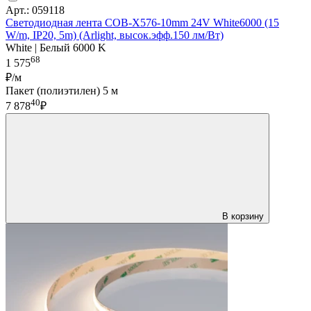
Арт.: 059118
Светодиодная лента COB-X576-10mm 24V White6000 (15
W/m, IP20, 5m) (Arlight, высок.эфф.150 лм/Вт)
White | Белый 6000 K
68
1 575
₽/м
Пакет (полиэтилен) 5 м
40
7 878
₽
В корзину