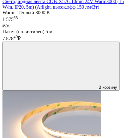
Светодиодная лента COB-X576-10mm 24V Warm3000 (15
W/m, IP20, 5m) (Arlight, высок.эфф.150 лм/Вт)
Warm | Тёплый 3000 K
68
1 575
₽/м
Пакет (полиэтилен) 5 м
40
7 878
₽
В корзину