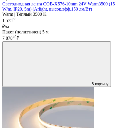
Светодиодная лента COB-X576-10mm 24V Warm3500 (15
W/m, IP20, 5m) (Arlight, высок.эфф.150 лм/Вт)
Warm | Тёплый 3500 K
68
1 575
₽/м
Пакет (полиэтилен) 5 м
40
7 878
₽
В корзину