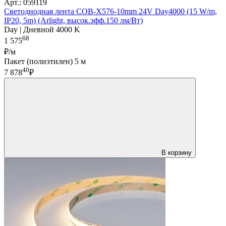
Арт.: 059119
Светодиодная лента COB-X576-10mm 24V Day4000 (15 W/m,
IP20, 5m) (Arlight, высок.эфф.150 лм/Вт)
Day | Дневной 4000 K
68
1 575
₽/м
Пакет (полиэтилен) 5 м
40
7 878
₽
В корзину