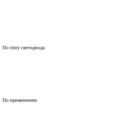
По типу светодиода
По применению