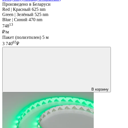
Произведено в Беларуси
Red | Красный 625 nm
Green | Зелёный 525 nm
Blue | Синий 470 nm
13
748
₽/м
Пакет (полиэтилен) 5 м
65
3 740
₽
В корзину