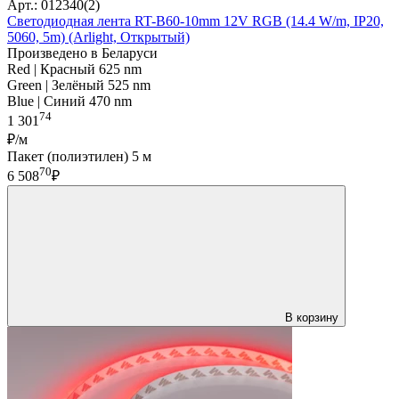
Арт.: 012340(2)
Светодиодная лента RT-B60-10mm 12V RGB (14.4 W/m, IP20,
5060, 5m) (Arlight, Открытый)
Произведено в Беларуси
Red | Красный 625 nm
Green | Зелёный 525 nm
Blue | Синий 470 nm
74
1 301
₽/м
Пакет (полиэтилен) 5 м
70
6 508
₽
В корзину