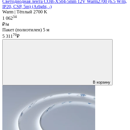
Светодиодная лента COB-X504-5mm 12V Warm2700 (6.5 W/m,
IP20, CSP, 5m) (Arlight, -)
Warm | Тёплый 2700 K
34
1 062
₽/м
Пакет (полиэтилен) 5 м
70
5 311
₽
В корзину