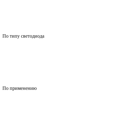
По типу светодиода
По применению