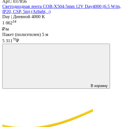
Арт.: 037856
Светодиодная лента COB-X504-5mm 12V Day4000 (6.5 W/m,
IP20, CSP, 5m) (Arlight, -)
Day | Дневной 4000 K
34
1 062
₽/м
Пакет (полиэтилен) 5 м
70
5 311
₽
В корзину