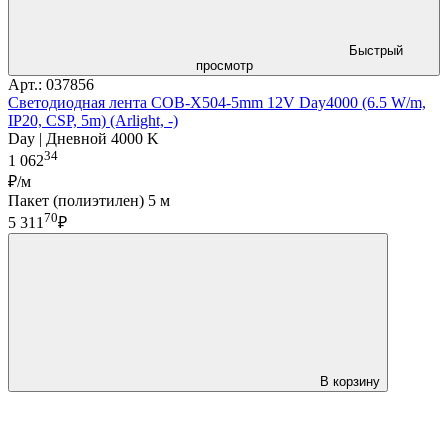
Быстрый
просмотр
Арт.: 037856
Светодиодная лента COB-X504-5mm 12V Day4000 (6.5 W/m,
IP20, CSP, 5m) (Arlight, -)
Day | Дневной 4000 K
34
1 062
₽/м
Пакет (полиэтилен) 5 м
70
5 311
₽
В корзину