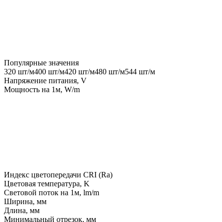
Популярные значения
320 шт/м
400 шт/м
420 шт/м
480 шт/м
544 шт/м
Напряжение питания, V
Мощность на 1м, W/m
Индекс цветопередачи CRI (Ra)
Цветовая температура, K
Световой поток на 1м, lm/m
Ширина, мм
Длина, мм
Минимальный отрезок, мм