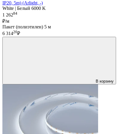
IP20, 5m) (Arlight, -)
White | Белый 6000 K
84
1 262
₽/м
Пакет (полиэтилен) 5 м
20
6 314
₽
В корзину