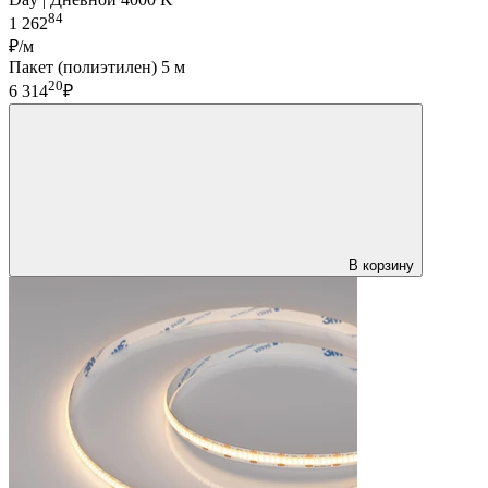
84
1 262
₽/м
Пакет (полиэтилен) 5 м
20
6 314
₽
В корзину