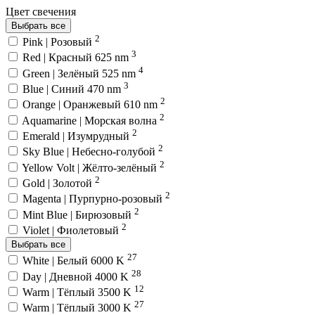
Цвет свечения
Выбрать все
2
Pink | Розовый
3
Red | Красный 625 nm
4
Green | Зелёный 525 nm
3
Blue | Синий 470 nm
2
Orange | Оранжевый 610 nm
2
Aquamarine | Морская волна
2
Emerald | Изумрудный
2
Sky Blue | Небесно-голубой
2
Yellow Volt | Жёлто-зелёный
2
Gold | Золотой
2
Magenta | Пурпурно-розовый
2
Mint Blue | Бирюзовый
2
Violet | Фиолетовый
Выбрать все
27
White | Белый 6000 K
28
Day | Дневной 4000 K
12
Warm | Тёплый 3500 K
27
Warm | Тёплый 3000 K