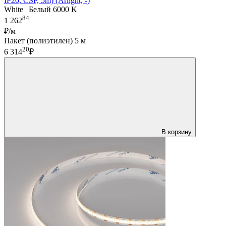
IP20, CSP, 5m) (Arlight, -)
White | Белый 6000 K
84
1 262
₽/м
Пакет (полиэтилен) 5 м
20
6 314
₽
В корзину