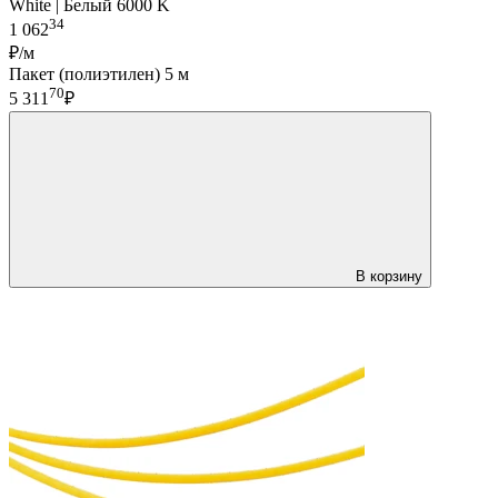
White | Белый 6000 K
34
1 062
₽/м
Пакет (полиэтилен) 5 м
70
5 311
₽
В корзину