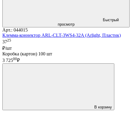
Быстрый
просмотр
Арт.: 044015
Клемма-коннектор ARL-CLT-3WS4-32A (Arlight, Пластик)
25
37
₽/шт
Коробка (картон) 100 шт
00
3 725
₽
В корзину