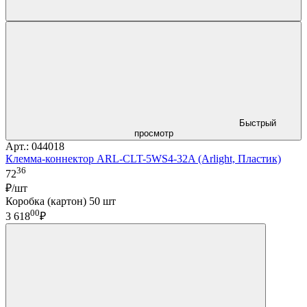
Быстрый
просмотр
Арт.: 044018
Клемма-коннектор ARL-CLT-5WS4-32A (Arlight, Пластик)
36
72
₽/шт
Коробка (картон) 50 шт
00
3 618
₽