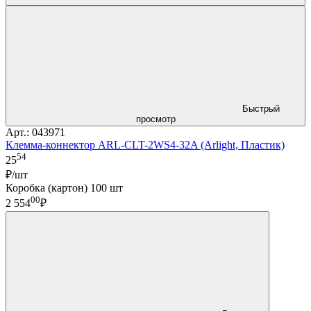
Быстрый
просмотр
Арт.: 043971
Клемма-коннектор ARL-CLT-2WS4-32A (Arlight, Пластик)
54
25
₽/шт
Коробка (картон) 100 шт
00
2 554
₽