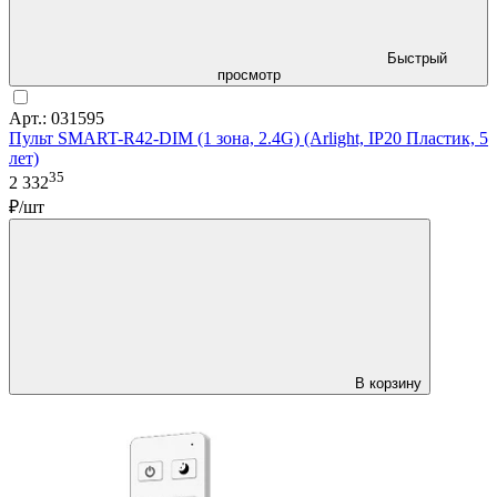
Быстрый
просмотр
Арт.: 031595
Пульт SMART-R42-DIM (1 зона, 2.4G) (Arlight, IP20 Пластик, 5
лет)
35
2 332
₽/шт
В корзину