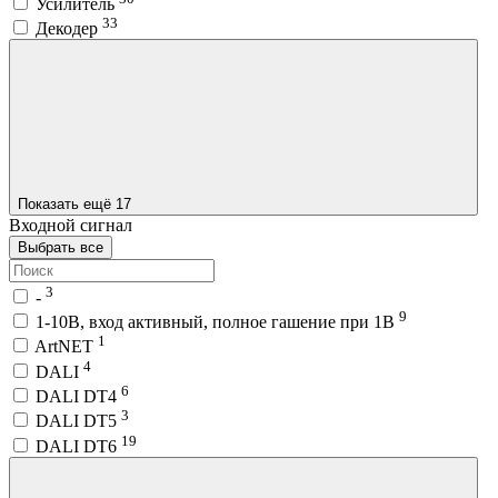
Усилитель
33
Декодер
Показать ещё 17
Входной сигнал
Выбрать все
3
-
9
1-10В, вход активный, полное гашение при 1В
1
ArtNET
4
DALI
6
DALI DT4
3
DALI DT5
19
DALI DT6