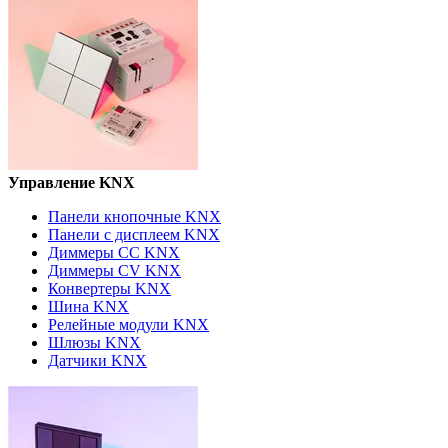
Управление KNX
Панели кнопочные KNX
Панели с дисплеем KNX
Диммеры CC KNX
Диммеры СV KNX
Конвертеры KNX
Шина KNX
Релейные модули KNX
Шлюзы KNX
Датчики KNX