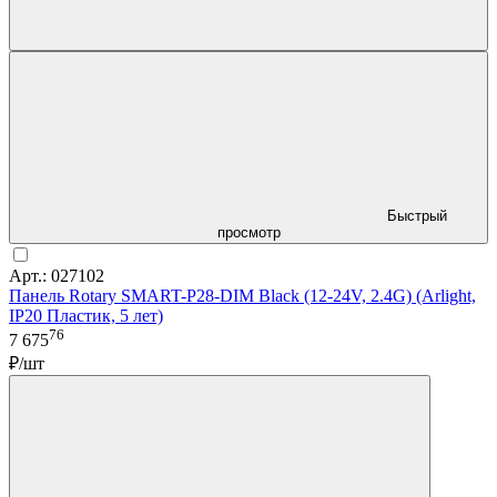
Быстрый
просмотр
Арт.: 027102
Панель Rotary SMART-P28-DIM Black (12-24V, 2.4G) (Arlight,
IP20 Пластик, 5 лет)
76
7 675
₽/шт