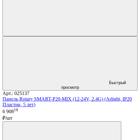
Быстрый
просмотр
Арт.: 025137
Панель Rotary SMART-P20-MIX (12-24V, 2.4G) (Arlight, IP20
Пластик, 5 лет)
19
6 908
₽/шт