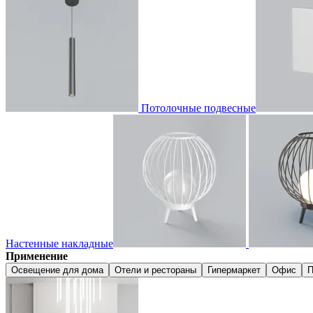
Потолочные подвесные
Настенные накладные
Применение
Освещение для дома
Отели и рестораны
Гипермаркет
Офис
П