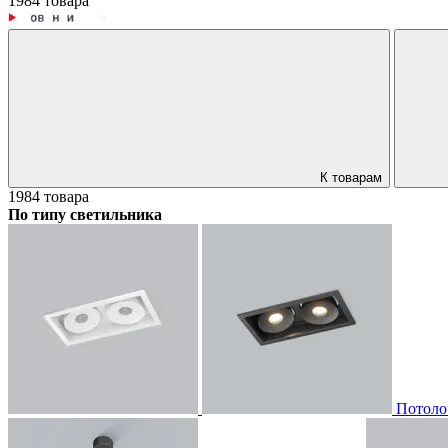
1984 товара
К товарам
1984 товара
По типу светильника
Потоло