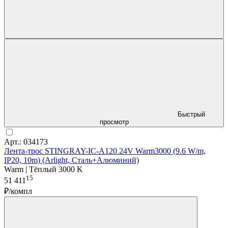
Быстрый
просмотр
Арт.: 034173
Лента-трос STINGRAY-IC-A120 24V Warm3000 (9.6 W/m,
IP20, 10m) (Arlight, Сталь+Алюминий)
Warm | Тёплый 3000 K
15
51 411
₽/компл