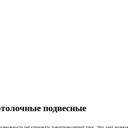
отолочные подвесные
озможность регулировать токопроводящий трос. Это дает возмо