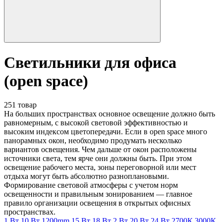
Светильники для офиса
(open space)
251 товар
На больших пространствах основное освещение должно быть
равномерным, с высокой световой эффективностью и
высоким индексом цветопередачи. Если в open space много
панорамных окон, необходимо продумать несколько
вариантов освещения. Чем дальше от окон расположены
источники света, тем ярче они должны быть. При этом
освещение рабочего места, зоны переговорной или мест
отдыха могут быть абсолютно разноплановыми.
Формирование световой атмосферы с учетом норм
освещенности и правильным зонированием — главное
правило организации освещения в открытых офисных
пространствах.
1 Вт
10 Вт
1200mm
15 Вт
18 Вт
2 Вт
20 Вт
24 Вт
2700К
3000К