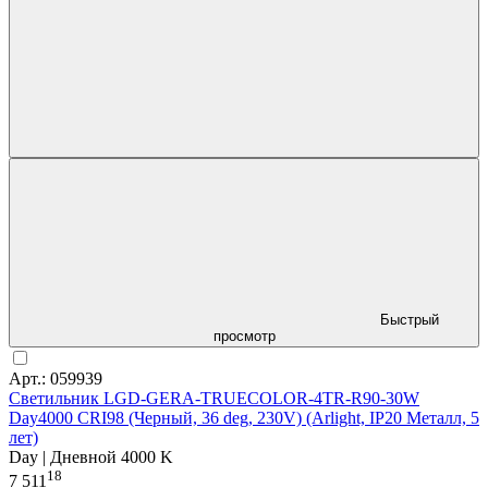
Быстрый
просмотр
Арт.: 059939
Светильник LGD-GERA-TRUECOLOR-4TR-R90-30W
Day4000 CRI98 (Черный, 36 deg, 230V) (Arlight, IP20 Металл, 5
лет)
Day | Дневной 4000 K
18
7 511