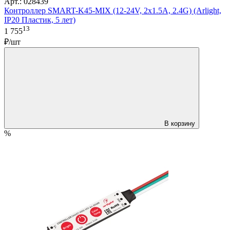
Арт.: 028439
Контроллер SMART-K45-MIX (12-24V, 2x1.5A, 2.4G) (Arlight,
IP20 Пластик, 5 лет)
13
1 755
₽/шт
В корзину
%