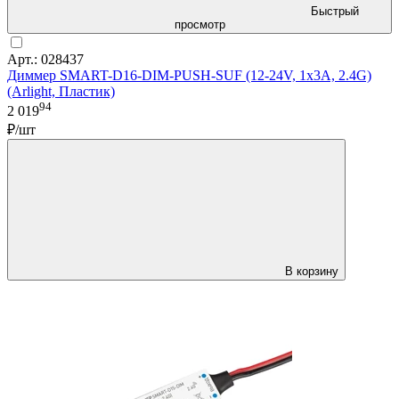
Быстрый
просмотр
Арт.: 028437
Диммер SMART-D16-DIM-PUSH-SUF (12-24V, 1x3A, 2.4G)
(Arlight, Пластик)
94
2 019
₽/шт
В корзину