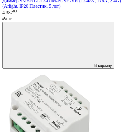
Диммер SMART-D12-DIM-PUSH-VR (12-48V, 1x6A, 2.4G)
(Arlight, IP20 Пластик, 5 лет)
83
4 387
₽/шт
В корзину