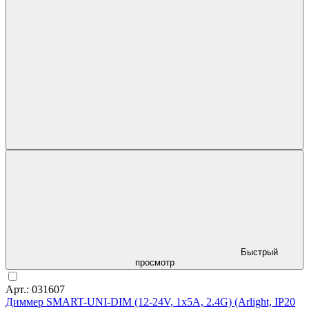
Быстрый
просмотр
Арт.: 031607
Диммер SMART-UNI-DIM (12-24V, 1x5A, 2.4G) (Arlight, IP20