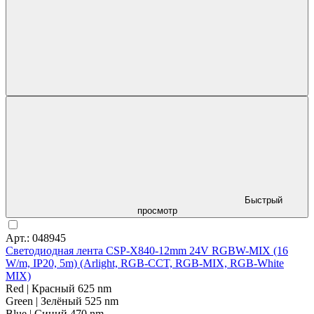
Быстрый
просмотр
Арт.: 048945
Светодиодная лента CSP-X840-12mm 24V RGBW-MIX (16
W/m, IP20, 5m) (Arlight, RGB-CCT, RGB-MIX, RGB-White
MIX)
Red | Красный 625 nm
Green | Зелёный 525 nm
Blue | Синий 470 nm