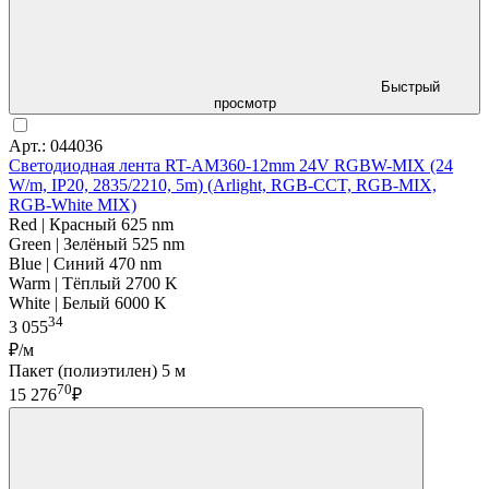
Быстрый
просмотр
Арт.: 044036
Светодиодная лента RT-AM360-12mm 24V RGBW-MIX (24
W/m, IP20, 2835/2210, 5m) (Arlight, RGB-CCT, RGB-MIX,
RGB-White MIX)
Red | Красный 625 nm
Green | Зелёный 525 nm
Blue | Синий 470 nm
Warm | Тёплый 2700 K
White | Белый 6000 K
34
3 055
₽/м
Пакет (полиэтилен) 5 м
70
15 276
₽