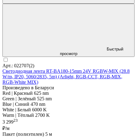
Быстрый
просмотр
Арт.: 022707(2)
Светодиодная лента RT-BA180-15mm 24V RGBW-MIX (28.8
W/m, IP20, 5060/2835, 5m) (Arlight, RGB-CCT, RGB-MIX,
RGB-White MIX)
Произведено в Беларуси
Red | Красный 625 nm
Green | Зелёный 525 nm
Blue | Синий 470 nm
White | Белый 6000 K
Warm | Тёплый 2700 K
23
3 299
₽/м
Пакет (полиэтилен) 5 м