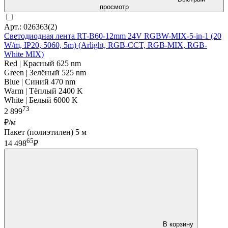
просмотр
Арт.: 026363(2)
Светодиодная лента RT-B60-12mm 24V RGBW-MIX-5-in-1 (20
W/m, IP20, 5060, 5m) (Arlight, RGB-CCT, RGB-MIX, RGB-
White MIX)
Red | Красный 625 nm
Green | Зелёный 525 nm
Blue | Синий 470 nm
Warm | Тёплый 2400 K
White | Белый 6000 K
73
2 899
₽/м
Пакет (полиэтилен) 5 м
65
14 498
₽
В корзину