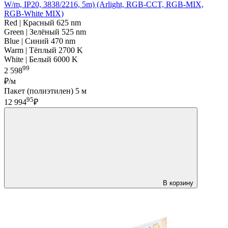
W/m, IP20, 3838/2216, 5m) (Arlight, RGB-CCT, RGB-MIX,
RGB-White MIX)
Red | Красный 625 nm
Green | Зелёный 525 nm
Blue | Синий 470 nm
Warm | Тёплый 2700 K
White | Белый 6000 K
99
2 598
₽/м
Пакет (полиэтилен) 5 м
95
12 994
₽
В корзину