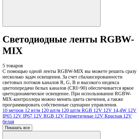
Светодиодные ленты RGBW-
MIX
5 товаров
С помощью одной ленты RGBW-MIX вы можете решить сразу
несколько задач освещения. За счет сбалансированности
световых потоков каналов R, G, B и высокого индекса
цветопередачи белых каналов (CRI>90) обеспечивается яркое
цветодинамическое освещение. При использовании RGBW-
MIX-контроллера можно менять цвета свечения, а также
программировать собственные сценарии управления.
10 метров
12 вт/м
120 шт/м
120 шт/м RGB
12V
12V 14,4W
12V
IP65
12V IP67
12V RGB
12V Герметичные
12V Красная
12V
белая
Показать все