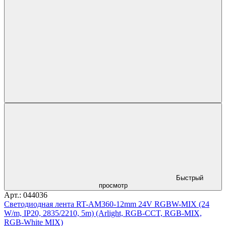
Быстрый
просмотр
Арт.: 044036
Светодиодная лента RT-AM360-12mm 24V RGBW-MIX (24
W/m, IP20, 2835/2210, 5m) (Arlight, RGB-CCT, RGB-MIX,
RGB-White MIX)