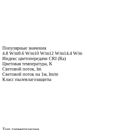
Популярные значения
4.8 W/m
9.6 W/m
10 W/m
12 W/m
14.4 W/m
Индекс цветопередачи CRI (Ra)
Цветовая температура, K
Световой поток, lm
Световой поток на 1м, lm/m
Класс пылевлагозащиты
Тип герметизации