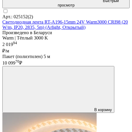
Быстрый
просмотр
Арт.: 025152(2)
Светодиодная лента RT-A196-15mm 24V Warm3000 CRI98 (20
W/m, IP20, 2835, 5m) (Arlight, Открытый)
Произведено в Беларуси
Warm | Тёплый 3000 K
94
2 019
₽/м
Пакет (полиэтилен) 5 м
70
10 099
₽
В корзину