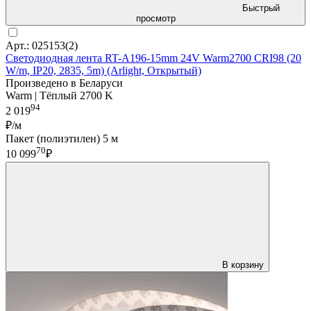
Быстрый
просмотр
Арт.: 025153(2)
Светодиодная лента RT-A196-15mm 24V Warm2700 CRI98 (20
W/m, IP20, 2835, 5m) (Arlight, Открытый)
Произведено в Беларуси
Warm | Тёплый 2700 K
94
2 019
₽/м
Пакет (полиэтилен) 5 м
70
10 099
₽
В корзину