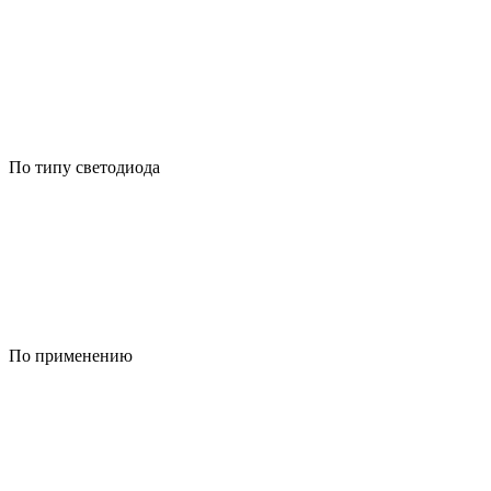
По типу светодиода
По применению