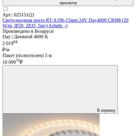
просмотр
Арт.: 025151(2)
Светодиодная лента RT-A196-15mm 24V Day4000 CRI98 (20
W/m, IP20, 2835, 5m) (Arlight, -)
Произведено в Беларуси
Day | Дневной 4000 K
94
2 019
₽/м
Пакет (полиэтилен) 5 м
70
10 099
₽
В корзину