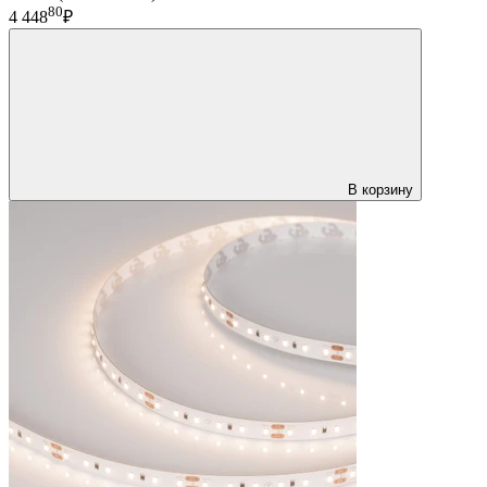
80
4 448
₽
В корзину