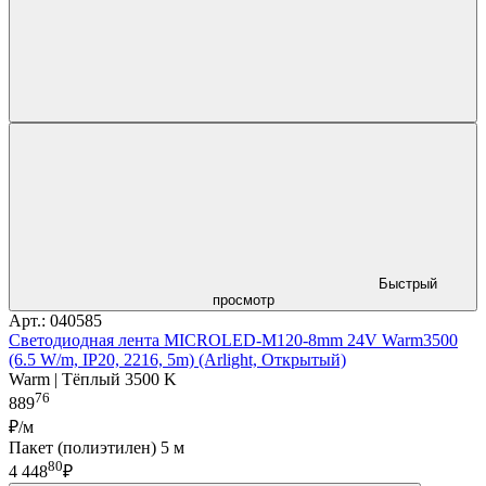
Быстрый
просмотр
Арт.: 040585
Светодиодная лента MICROLED-M120-8mm 24V Warm3500
(6.5 W/m, IP20, 2216, 5m) (Arlight, Открытый)
Warm | Тёплый 3500 K
76
889
₽/м
Пакет (полиэтилен) 5 м
80
4 448
₽