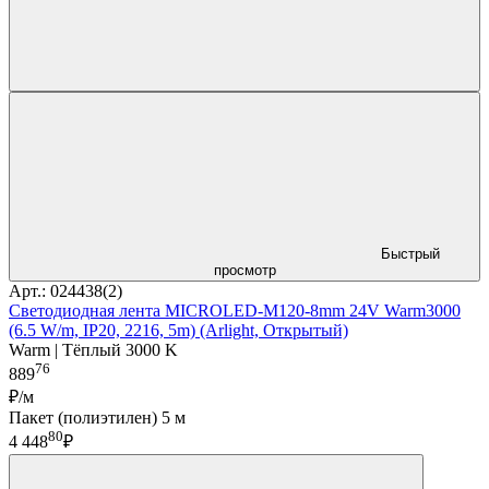
Быстрый
просмотр
Арт.: 024438(2)
Светодиодная лента MICROLED-M120-8mm 24V Warm3000
(6.5 W/m, IP20, 2216, 5m) (Arlight, Открытый)
Warm | Тёплый 3000 K
76
889
₽/м
Пакет (полиэтилен) 5 м
80
4 448
₽