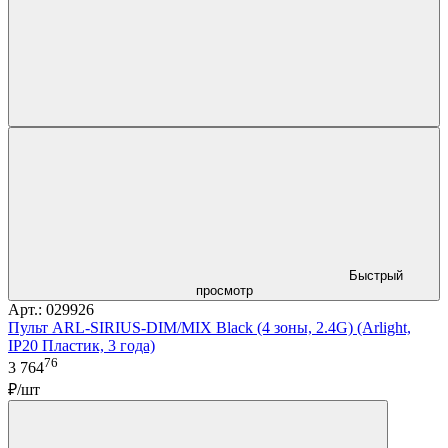
Быстрый
просмотр
Арт.: 029926
Пульт ARL-SIRIUS-DIM/MIX Black (4 зоны, 2.4G) (Arlight,
IP20 Пластик, 3 года)
76
3 764
₽/шт