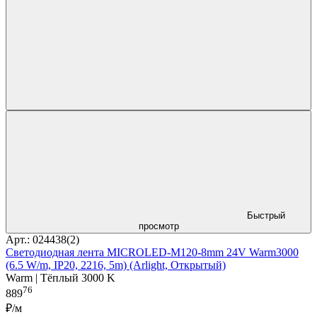
Быстрый
просмотр
Арт.: 024438(2)
Светодиодная лента MICROLED-M120-8mm 24V Warm3000
(6.5 W/m, IP20, 2216, 5m) (Arlight, Открытый)
Warm | Тёплый 3000 K
76
889
₽/м