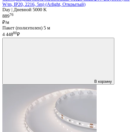
W/m, IP20, 2216, 5m) (Arlight, Открытый)
Day | Дневной 5000 K
76
889
₽/м
Пакет (полиэтилен) 5 м
80
4 448
₽
В корзину