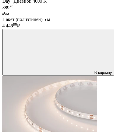
Day | Дневной 4000 K
76
889
₽/м
Пакет (полиэтилен) 5 м
80
4 448
₽
В корзину