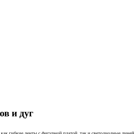
ов и дуг
как гибкие ленты с фигурной платой, так и светодиодные лине