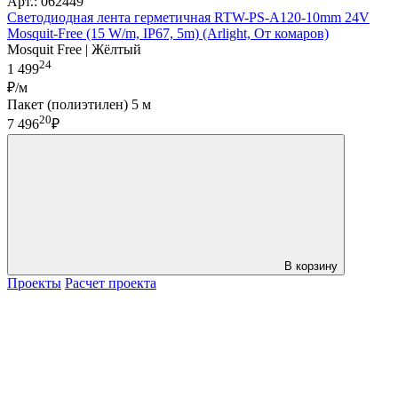
Арт.: 062449
Светодиодная лента герметичная RTW-PS-A120-10mm 24V
Mosquit-Free (15 W/m, IP67, 5m) (Arlight, От комаров)
Mosquit Free | Жёлтый
24
1 499
₽/м
Пакет (полиэтилен) 5 м
20
7 496
₽
В корзину
Проекты
Расчет проекта
LDT