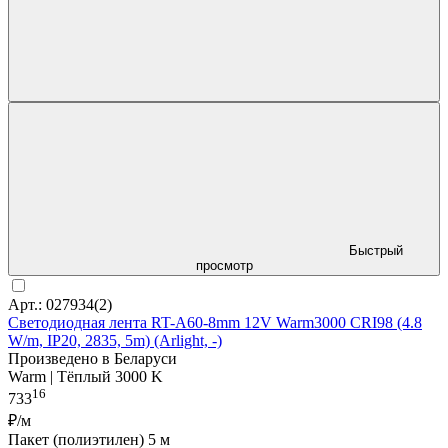
Быстрый
просмотр
Арт.: 027934(2)
Светодиодная лента RT-A60-8mm 12V Warm3000 CRI98 (4.8
W/m, IP20, 2835, 5m) (Arlight, -)
Произведено в Беларуси
Warm | Тёплый 3000 K
16
733
₽/м
Пакет (полиэтилен) 5 м