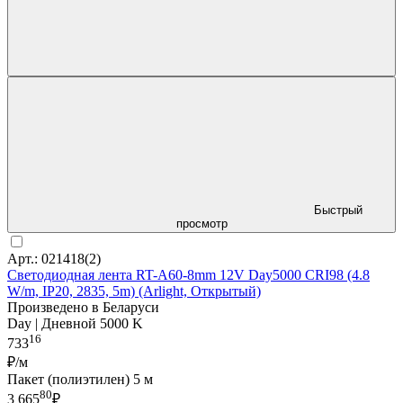
Быстрый
просмотр
Арт.: 021418(2)
Светодиодная лента RT-A60-8mm 12V Day5000 CRI98 (4.8
W/m, IP20, 2835, 5m) (Arlight, Открытый)
Произведено в Беларуси
Day | Дневной 5000 K
16
733
₽/м
Пакет (полиэтилен) 5 м
80
3 665
₽