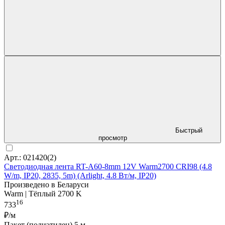
Быстрый
просмотр
Арт.: 021420(2)
Светодиодная лента RT-A60-8mm 12V Warm2700 CRI98 (4.8
W/m, IP20, 2835, 5m) (Arlight, 4.8 Вт/м, IP20)
Произведено в Беларуси
Warm | Тёплый 2700 K
16
733
₽/м
Пакет (полиэтилен) 5 м