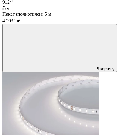
71
912
₽/м
Пакет (полиэтилен) 5 м
55
4 563
₽
В корзину