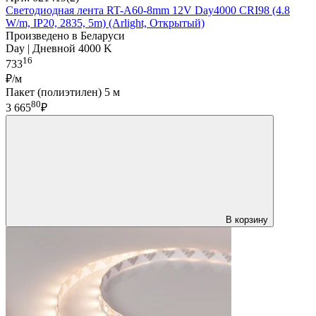
Светодиодная лента RT-A60-8mm 12V Day4000 CRI98 (4.8
W/m, IP20, 2835, 5m) (Arlight, Открытый)
Произведено в Беларуси
Day | Дневной 4000 K
16
733
₽/м
Пакет (полиэтилен) 5 м
80
3 665
₽
В корзину