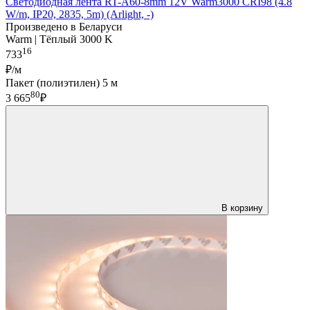
Светодиодная лента RT-A60-8mm 12V Warm3000 CRI98 (4.8
W/m, IP20, 2835, 5m) (Arlight, -)
Произведено в Беларуси
Warm | Тёплый 3000 K
16
733
₽/м
Пакет (полиэтилен) 5 м
80
3 665
₽
В корзину