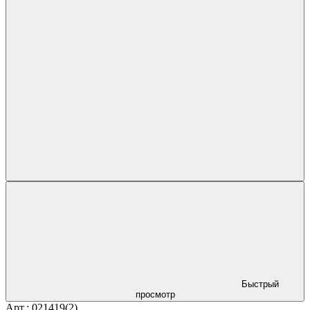
Быстрый
просмотр
Арт.: 021419(2)