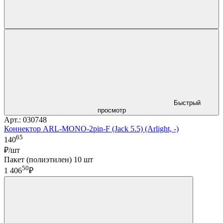
Быстрый
просмотр
Арт.: 030748
Коннектор ARL-MONO-2pin-F (Jack 5.5) (Arlight, -)
65
140
₽/шт
Пакет (полиэтилен) 10 шт
50
1 406
₽