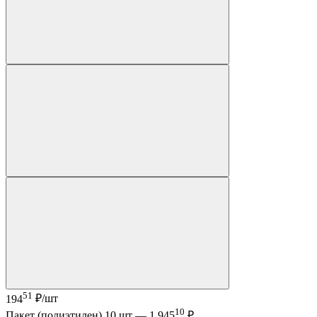
51
194
₽/шт
10
Пакет (полиэтилен) 10 шт —
1 945
₽