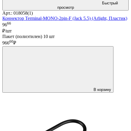
Быстрый
просмотр
Арт.: 018058(1)
Коннектор Terminal-MONO-2pin-F (Jack 5.5) (Arlight, Пластик)
66
96
₽/шт
Пакет (полиэтилен) 10 шт
60
966
₽
В корзину