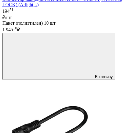
LOCK) (Arlight, -)
51
194
₽/шт
Пакет (полиэтилен) 10 шт
10
1 945
₽
В корзину