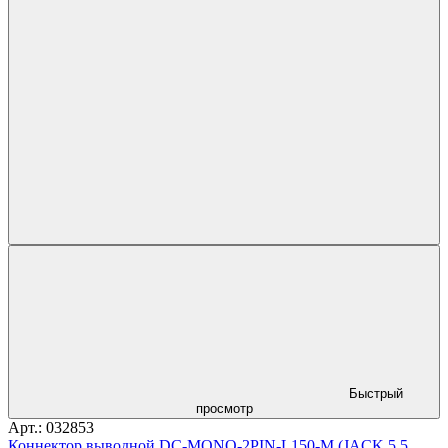
Быстрый
просмотр
Арт.: 032853
Коннектор выводной DC-MONO-2PIN-L150-M (JACK 5.5,