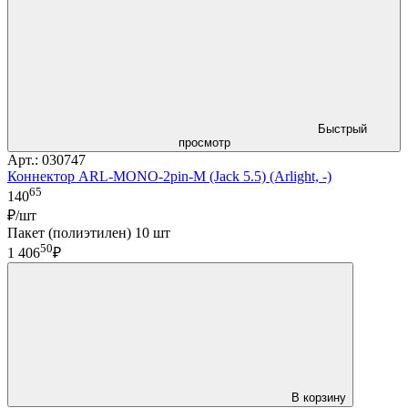
Быстрый
просмотр
Арт.: 030747
Коннектор ARL-MONO-2pin-M (Jack 5.5) (Arlight, -)
65
140
₽/шт
Пакет (полиэтилен) 10 шт
50
1 406
₽
В корзину