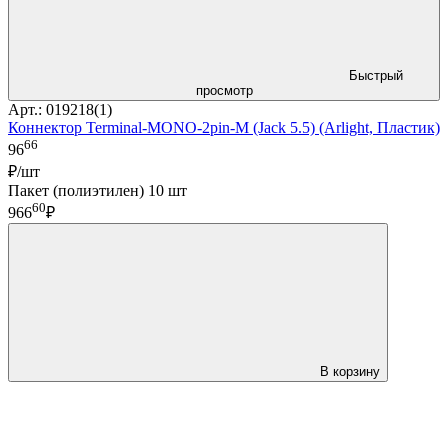
Быстрый
просмотр
Арт.: 019218(1)
Коннектор Terminal-MONO-2pin-M (Jack 5.5) (Arlight, Пластик)
66
96
₽/шт
Пакет (полиэтилен) 10 шт
60
966
₽
В корзину