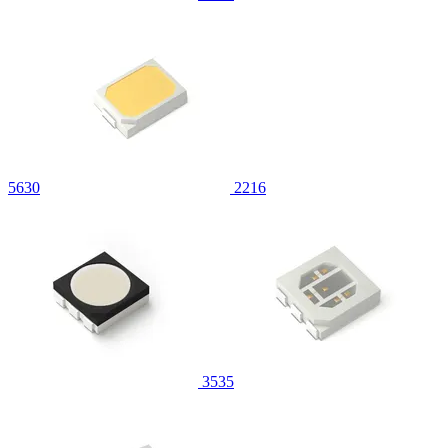
5630
2216
3535