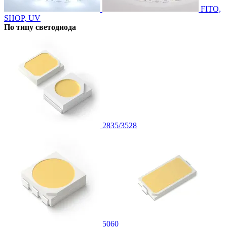
FITO,
SHOP, UV
По типу светодиода
2835/3528
5060