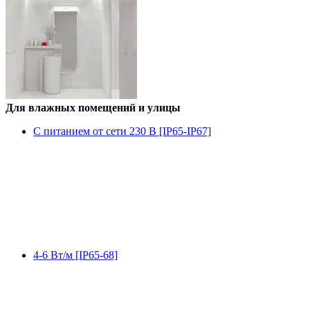
Для влажных помещений и улицы
С питанием от сети 230 В [IP65-IP67]
4-6 Вт/м [IP65-68]