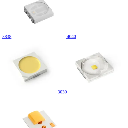
3838
4040
3030