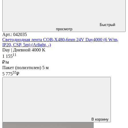
Быстрый
просмотр
Арт.: 042035
Светодиодная лента COB-X480-6mm 24V Day4000 (6 W/m,
IP20, CSP, 5m) (Arlight, -)
Day | Дневной 4000 K
11
1 155
₽/м
Пакет (полиэтилен) 5 м
55
5 775
₽
В корзину