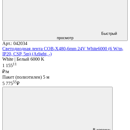
Быстрый
просмотр
Арт.: 042034
Светодиодная лента COB-X480-6mm 24V White6000 (6 W/m,
IP20, CSP, 5m) (Arlight, -)
White | Белый 6000 K
11
1 155
₽/м
Пакет (полиэтилен) 5 м
55
5 775
₽
В корзину