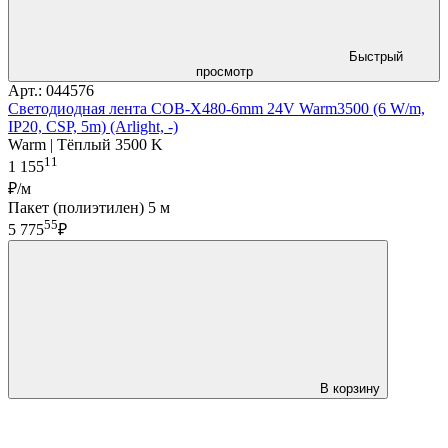
Быстрый
просмотр
Арт.: 044576
Светодиодная лента COB-X480-6mm 24V Warm3500 (6 W/m,
IP20, CSP, 5m) (Arlight, -)
Warm | Тёплый 3500 K
11
1 155
₽/м
Пакет (полиэтилен) 5 м
55
5 775
₽
В корзину