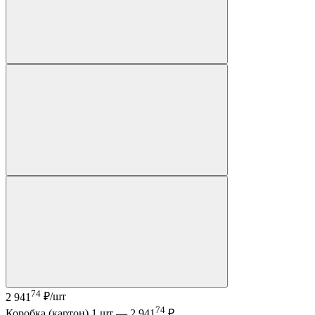
74
2 941
₽/шт
74
Коробка (картон) 1 шт —
2 941
₽