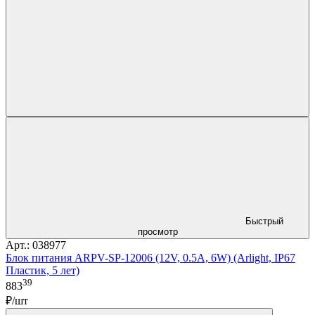
Быстрый
просмотр
Арт.: 038977
Блок питания ARPV-SP-12006 (12V, 0.5A, 6W) (Arlight, IP67
Пластик, 5 лет)
39
883
₽/шт