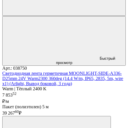
Быстрый
просмотр
Арт.: 038750
Светодиодная лента герметичная MOONLIGHT-SIDE-A336-
D25mm 24V Warm2300 360deg (14.4 W/m, IP65, 2835, 5m, wire
x1) (Arlight, Вывод боковой, 3 года)
Warm | Тёплый 2400 K
52
7 853
₽/м
Пакет (полиэтилен) 5 м
60
39 267
₽