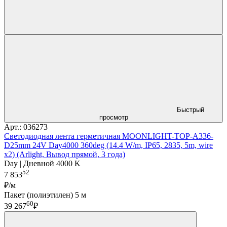
Быстрый
просмотр
Арт.: 036273
Светодиодная лента герметичная MOONLIGHT-TOP-A336-
D25mm 24V Day4000 360deg (14.4 W/m, IP65, 2835, 5m, wire
x2) (Arlight, Вывод прямой, 3 года)
Day | Дневной 4000 K
52
7 853
₽/м
Пакет (полиэтилен) 5 м
60
39 267
₽