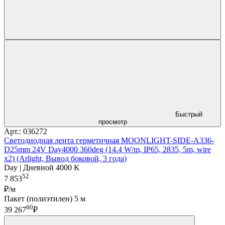
Быстрый
просмотр
Арт.: 036272
Светодиодная лента герметичная MOONLIGHT-SIDE-A336-
D25mm 24V Day4000 360deg (14.4 W/m, IP65, 2835, 5m, wire
x2) (Arlight, Вывод боковой, 3 года)
Day | Дневной 4000 K
52
7 853
₽/м
Пакет (полиэтилен) 5 м
60
39 267
₽