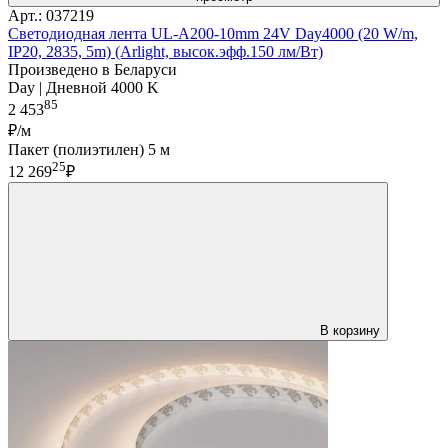
Арт.: 037219
Светодиодная лента UL-A200-10mm 24V Day4000 (20 W/m,
IP20, 2835, 5m) (Arlight, высок.эфф.150 лм/Вт)
Произведено в Беларуси
Day | Дневной 4000 K
85
2 453
₽/м
Пакет (полиэтилен) 5 м
25
12 269
₽
В корзину