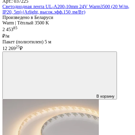
Арт.: 037225
Светодиодная лента UL-A200-10mm 24V Warm3500 (20 W/m,
IP20, 5m) (Arlight, высок.эфф.150 лм/Вт)
Произведено в Беларуси
Warm | Тёплый 3500 K
85
2 453
₽/м
Пакет (полиэтилен) 5 м
25
12 269
₽
В корзину