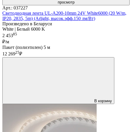
просмотр
Арт.: 037227
Светодиодная лента UL-A200-10mm 24V White6000 (20 W/m,
IP20, 2835, 5m) (Arlight, высок.эфф.150 лм/Вт)
Произведено в Беларуси
White | Белый 6000 K
85
2 453
₽/м
Пакет (полиэтилен) 5 м
25
12 269
₽
В корзину