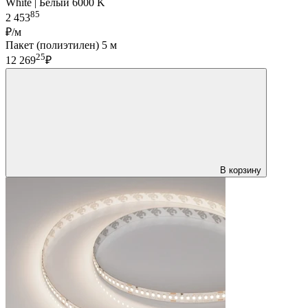
White | Белый 6000 K
85
2 453
₽/м
Пакет (полиэтилен) 5 м
25
12 269
₽
В корзину