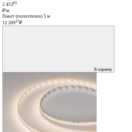
85
2 453
₽/м
Пакет (полиэтилен) 5 м
25
12 269
₽
В корзину