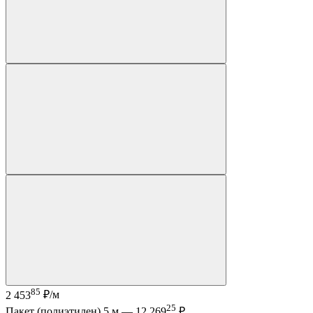
85
2 453
₽/м
25
Пакет (полиэтилен) 5 м —
12 269
₽