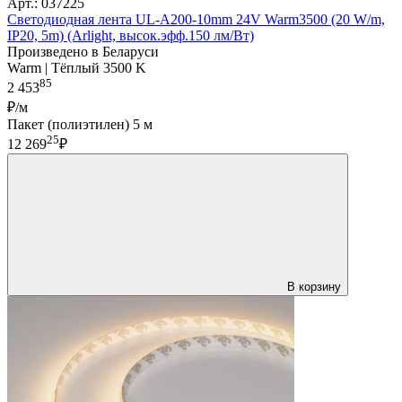
Арт.: 037225
Светодиодная лента UL-A200-10mm 24V Warm3500 (20 W/m,
IP20, 5m) (Arlight, высок.эфф.150 лм/Вт)
Произведено в Беларуси
Warm | Тёплый 3500 K
85
2 453
₽/м
Пакет (полиэтилен) 5 м
25
12 269
₽
В корзину