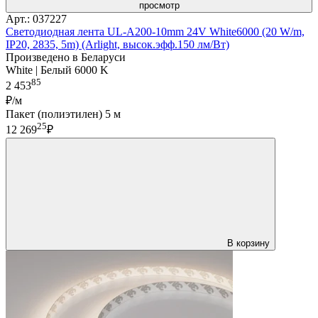
просмотр
Арт.: 037227
Светодиодная лента UL-A200-10mm 24V White6000 (20 W/m,
IP20, 2835, 5m) (Arlight, высок.эфф.150 лм/Вт)
Произведено в Беларуси
White | Белый 6000 K
85
2 453
₽/м
Пакет (полиэтилен) 5 м
25
12 269
₽
В корзину