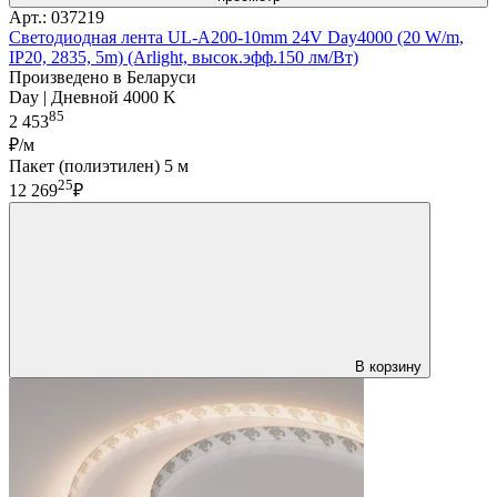
Арт.: 037219
Светодиодная лента UL-A200-10mm 24V Day4000 (20 W/m,
IP20, 2835, 5m) (Arlight, высок.эфф.150 лм/Вт)
Произведено в Беларуси
Day | Дневной 4000 K
85
2 453
₽/м
Пакет (полиэтилен) 5 м
25
12 269
₽
В корзину