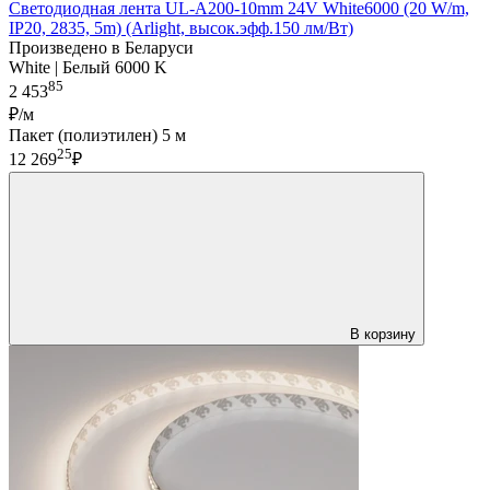
Светодиодная лента UL-A200-10mm 24V White6000 (20 W/m,
IP20, 2835, 5m) (Arlight, высок.эфф.150 лм/Вт)
Произведено в Беларуси
White | Белый 6000 K
85
2 453
₽/м
Пакет (полиэтилен) 5 м
25
12 269
₽
В корзину