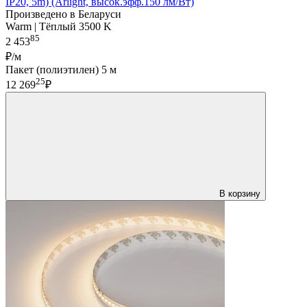
IP20, 5m) (Arlight, высок.эфф.150 лм/Вт)
Произведено в Беларуси
Warm | Тёплый 3500 K
85
2 453
₽/м
Пакет (полиэтилен) 5 м
25
12 269
₽
В корзину