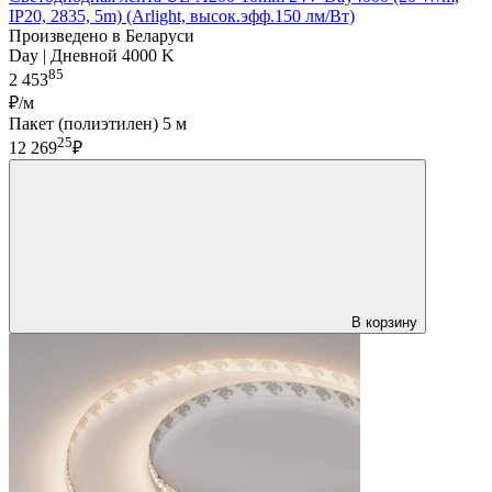
IP20, 2835, 5m) (Arlight, высок.эфф.150 лм/Вт)
Произведено в Беларуси
Day | Дневной 4000 K
85
2 453
₽/м
Пакет (полиэтилен) 5 м
25
12 269
₽
В корзину