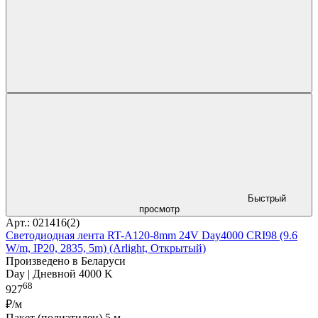
Быстрый
просмотр
Арт.: 021416(2)
Светодиодная лента RT-A120-8mm 24V Day4000 CRI98 (9.6
W/m, IP20, 2835, 5m) (Arlight, Открытый)
Произведено в Беларуси
Day | Дневной 4000 K
68
927
₽/м
Пакет (полиэтилен) 5 м