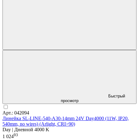
Быстрый
просмотр
Арт.: 042094
Линейка SL-LINE-540-A30-14mm 24V Day4000 (11W, IP20,
540mm, no wires) (Arlight, CRI>90)
Day | Дневной 4000 K
93
1 024