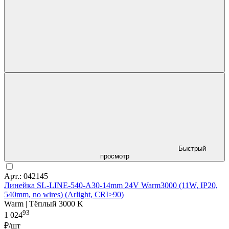
Быстрый
просмотр
Арт.: 042145
Линейка SL-LINE-540-A30-14mm 24V Warm3000 (11W, IP20,
540mm, no wires) (Arlight, CRI>90)
Warm | Тёплый 3000 K
93
1 024
₽/шт