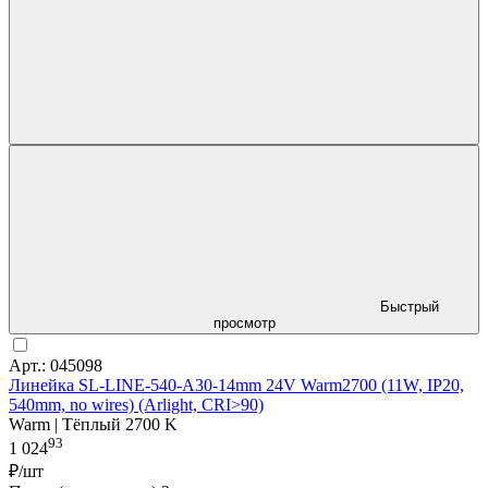
Быстрый
просмотр
Арт.: 045098
Линейка SL-LINE-540-A30-14mm 24V Warm2700 (11W, IP20,
540mm, no wires) (Arlight, CRI>90)
Warm | Тёплый 2700 K
93
1 024
₽/шт