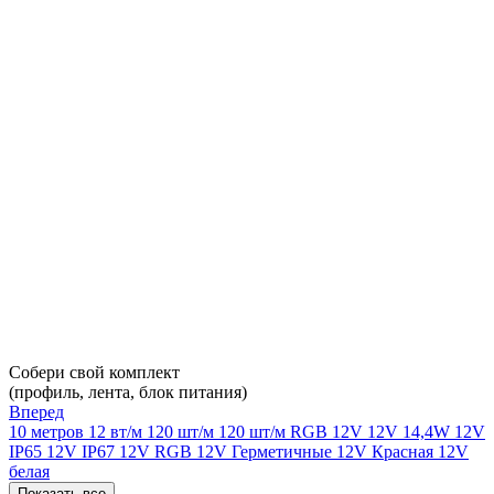
Собери свой комплект
(профиль, лента, блок питания)
Вперед
10 метров
12 вт/м
120 шт/м
120 шт/м RGB
12V
12V 14,4W
12V
IP65
12V IP67
12V RGB
12V Герметичные
12V Красная
12V
белая
Показать все