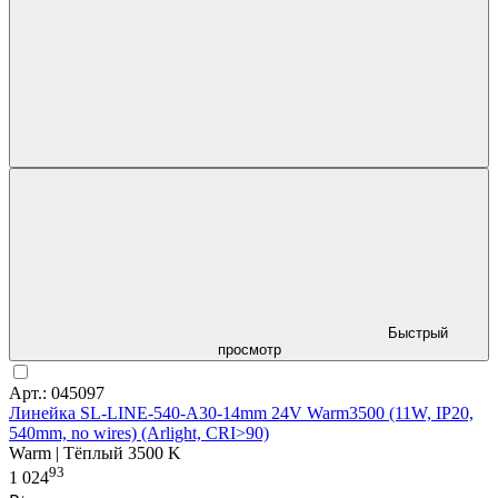
Быстрый
просмотр
Арт.: 045097
Линейка SL-LINE-540-A30-14mm 24V Warm3500 (11W, IP20,
540mm, no wires) (Arlight, CRI>90)
Warm | Тёплый 3500 K
93
1 024