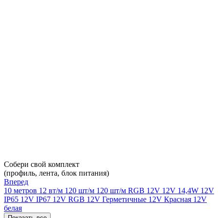
Собери свой комплект
(профиль, лента, блок питания)
Вперед
10 метров
12 вт/м
120 шт/м
120 шт/м RGB
12V
12V 14,4W
12V
IP65
12V IP67
12V RGB
12V Герметичные
12V Красная
12V
белая
Показать все