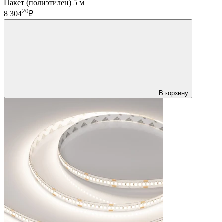
Пакет (полиэтилен) 5 м
20
8 304
₽
В корзину