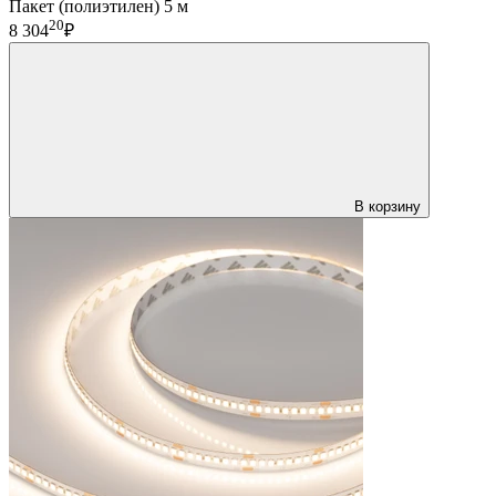
Пакет (полиэтилен) 5 м
20
8 304
₽
В корзину