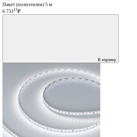
Пакет (полиэтилен) 5 м
15
6 733
₽
В корзину