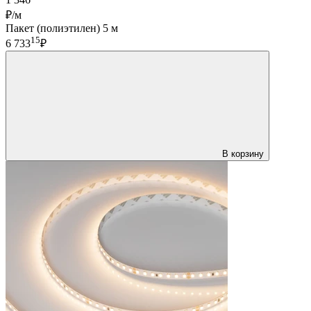
1 346
₽/м
Пакет (полиэтилен) 5 м
15
6 733
₽
В корзину