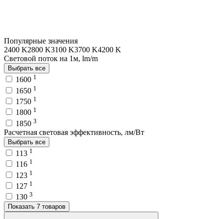
Популярные значения
2400 K
2800 K
3100 K
3700 K
4200 K
Световой поток на 1м, lm/m
Выбрать все
1
1600
1
1650
1
1750
1
1800
3
1850
Расчетная световая эффективность, лм/Вт
Выбрать все
1
113
1
116
1
123
1
127
3
130
Показать 7 товаров