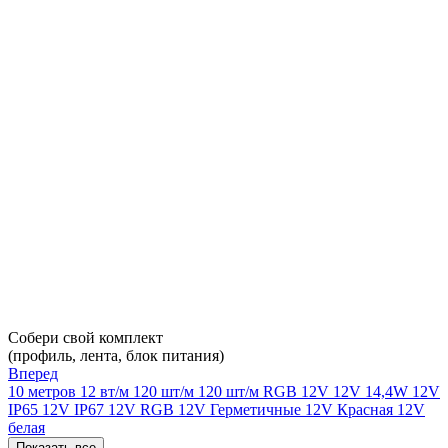
Собери свой комплект
(профиль, лента, блок питания)
Вперед
10 метров
12 вт/м
120 шт/м
120 шт/м RGB
12V
12V 14,4W
12V
IP65
12V IP67
12V RGB
12V Герметичные
12V Красная
12V
белая
Показать все