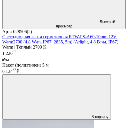
Быстрый
просмотр
Арт.: 028506(2)
Светодиодная лента герметичная RTW-PS-A60-10mm 12V
Warm2700 (4.8 W/m, IP67, 2835, 5m) (Arlight, 4.8 Вт/м, IP67)
Warm | Тёплый 2700 K
93
1 226
₽/м
Пакет (полиэтилен) 5 м
65
6 134
₽
В корзину