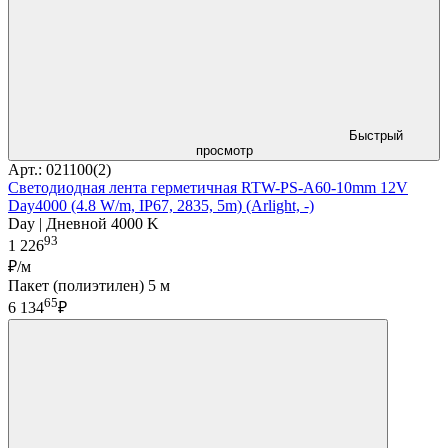
Быстрый
просмотр
Арт.: 021100(2)
Светодиодная лента герметичная RTW-PS-A60-10mm 12V
Day4000 (4.8 W/m, IP67, 2835, 5m) (Arlight, -)
Day | Дневной 4000 K
93
1 226
₽/м
Пакет (полиэтилен) 5 м
65
6 134
₽