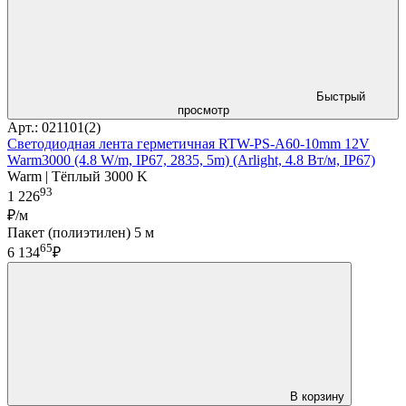
Быстрый
просмотр
Арт.: 021101(2)
Светодиодная лента герметичная RTW-PS-A60-10mm 12V
Warm3000 (4.8 W/m, IP67, 2835, 5m) (Arlight, 4.8 Вт/м, IP67)
Warm | Тёплый 3000 K
93
1 226
₽/м
Пакет (полиэтилен) 5 м
65
6 134
₽
В корзину