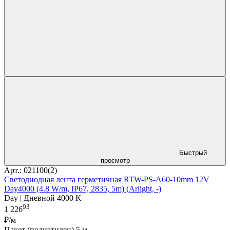
Быстрый
просмотр
Арт.: 021100(2)
Светодиодная лента герметичная RTW-PS-A60-10mm 12V
Day4000 (4.8 W/m, IP67, 2835, 5m) (Arlight, -)
Day | Дневной 4000 K
93
1 226
₽/м
Пакет (полиэтилен) 5 м