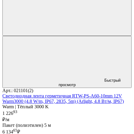
Быстрый
просмотр
Арт.: 021101(2)
Светодиодная лента герметичная RTW-PS-A60-10mm 12V
Warm3000 (4.8 W/m, IP67, 2835, 5m) (Arlight, 4.8 Вт/м, IP67)
Warm | Тёплый 3000 K
93
1 226
₽/м
Пакет (полиэтилен) 5 м
65
6 134
₽