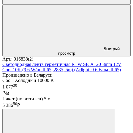
Быстрый
просмотр
Арт.: 016838(2)
Светодиодная лента герметичная RTW-SE-A120-8mm 12V
Cool 10K (9.6 W/m, IP65, 2835, 5m) (Arlight, 9.6 Вт/м, IP65)
Произведено в Беларуси
Cool | Холодный 10000 K
30
1 077
₽/м
Пакет (полиэтилен) 5 м
50
5 386
₽