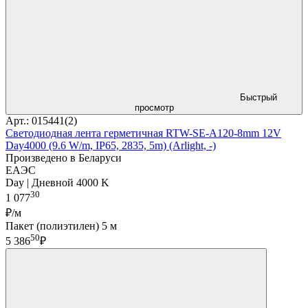
Быстрый
просмотр
Арт.: 015441(2)
Светодиодная лента герметичная RTW-SE-A120-8mm 12V
Day4000 (9.6 W/m, IP65, 2835, 5m) (Arlight, -)
Произведено в Беларуси
ЕАЭС
Day | Дневной 4000 K
30
1 077
₽/м
Пакет (полиэтилен) 5 м
50
5 386
₽