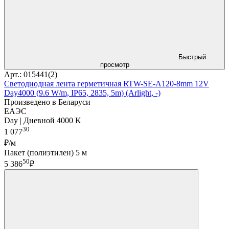
Быстрый
просмотр
Арт.: 015441(2)
Светодиодная лента герметичная RTW-SE-A120-8mm 12V
Day4000 (9.6 W/m, IP65, 2835, 5m) (Arlight, -)
Произведено в Беларуси
ЕАЭС
Day | Дневной 4000 K
30
1 077
₽/м
Пакет (полиэтилен) 5 м
50
5 386
₽