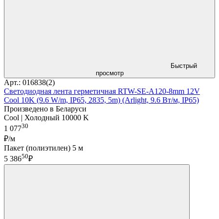
Быстрый
просмотр
Арт.: 016838(2)
Светодиодная лента герметичная RTW-SE-A120-8mm 12V
Cool 10K (9.6 W/m, IP65, 2835, 5m) (Arlight, 9.6 Вт/м, IP65)
Произведено в Беларуси
Cool | Холодный 10000 K
30
1 077
₽/м
Пакет (полиэтилен) 5 м
50
5 386
₽